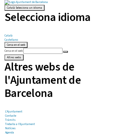
Català
Selecciona un idioma
Selecciona idioma
Català
Castellano
Cerca en el web
Cerca en el web
Altres webs
Altres webs de
l'Ajuntament de
Barcelona
L'Ajuntament
Contacte
Tràmits
Treballa a l'Ajuntament
Notícies
Agenda