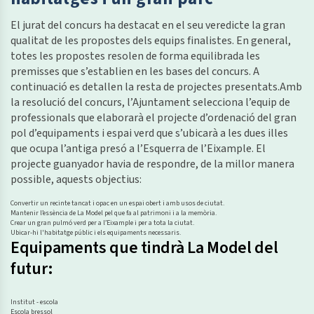
El jurat del concurs ha destacat en el seu veredicte la gran
qualitat de les propostes dels equips finalistes. En general,
totes les propostes resolen de forma equilibrada les
premisses que s’establien en les bases del concurs. A
continuació es detallen la resta de projectes presentats.Amb
la resolució del concurs, l’Ajuntament selecciona l’equip de
professionals que elaborarà el projecte d’ordenació del gran
pol d’equipaments i espai verd que s’ubicarà a les dues illes
que ocupa l’antiga presó a l’Esquerra de l’Eixample. El
projecte guanyador havia de respondre, de la millor manera
possible, aquests objectius:
Convertir un recinte tancat i opac en un espai obert i amb usos de ciutat.
Mantenir l’essència de La Model pel que fa al patrimoni i a la memòria.
Crear un gran pulmó verd per a l’Eixample i per a tota la ciutat.​
Ubicar-hi l'habitatge públic i els equipaments necessaris.
Equipaments que tindrà La Model del
futur:
Institut - escola
Escola bressol