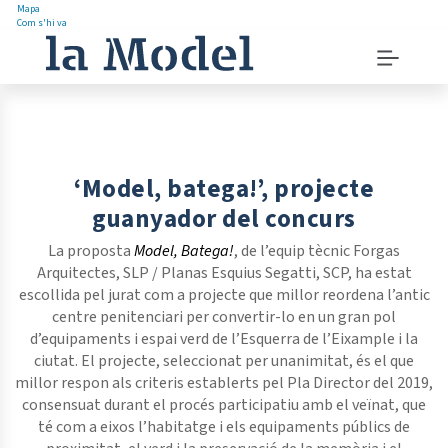
Mapa
Com s'hi va
Saltar
Menu
al
navigation
contingut
instructions
Menu
principal
‘Model, batega!’, projecte
guanyador del concurs
La proposta
Model, Batega!
, de l’equip tècnic Forgas
Arquitectes, SLP / Planas Esquius Segatti, SCP, ha estat
escollida pel jurat com a projecte que millor reordena l’antic
centre penitenciari per convertir-lo en un gran pol
d’equipaments i espai verd de l’Esquerra de l’Eixample i la
ciutat. El projecte, seleccionat per unanimitat, és el que
millor respon als criteris establerts pel Pla Director del 2019,
consensuat durant el procés participatiu amb el veïnat, que
té com a eixos l’habitatge i els equipaments públics de