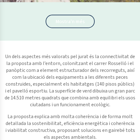
Feu clic per ampliar la imatge
Feu clic per ampliar la imatge
Mostra'n més
Un dels aspectes més valorats pel jurat és la connectivitat de
la proposta amb l’entorn, colonitzant el carrer Rosselló i el
panòptic com a element estructurador dels recorreguts, així
com la ubicació dels equipaments a les diferents peces
construïdes, especialment els habitatges (140 pisos públics)
i el pavelló esportiu. La superfície de verd dibuixa un gran parc
de 14.510 metres quadrats que combina amb equilibri els usos
ciutadans i un funcionament ecològic.
La proposta explica amb molta coherència i de forma molt
detallada la sostenibilitat, eficiència energètica i coherència
i viabilitat constructiva, proposant solucions en gairebé tots
els aspectes ambientals.