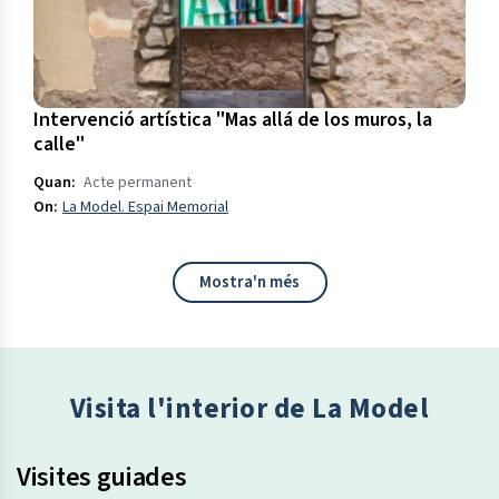
Intervenció artística "Mas allá de los muros, la
calle"
Quan:
Acte permanent
On:
La Model. Espai Memorial
Obre en una finestra nova
Mostra'n més
properament a la model
Visita l'interior de La Model
Visites guiades