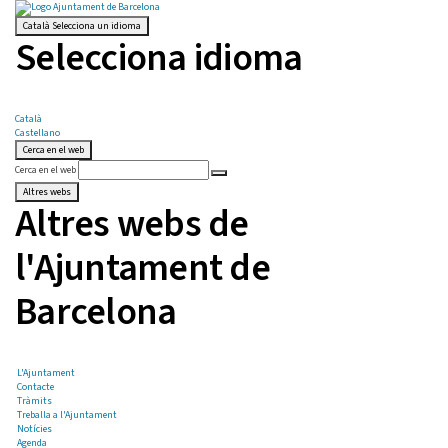
Català
Selecciona un idioma
Selecciona idioma
Català
Castellano
Cerca en el web
Cerca en el web
Altres webs
Altres webs de
l'Ajuntament de
Barcelona
L'Ajuntament
Contacte
Tràmits
Treballa a l'Ajuntament
Notícies
Agenda