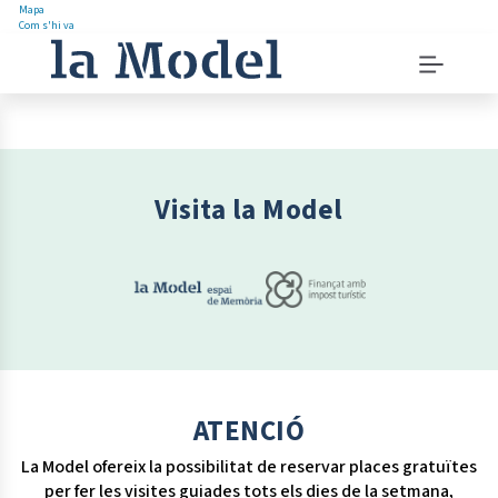
Mapa
Com s'hi va
Saltar
Menu
al
navigation
contingut
instructions
Menu
principal
Visita la Model
ATENCIÓ
La Model ofereix la possibilitat de reservar places gratuïtes
per fer les visites guiades tots els dies de la setmana,