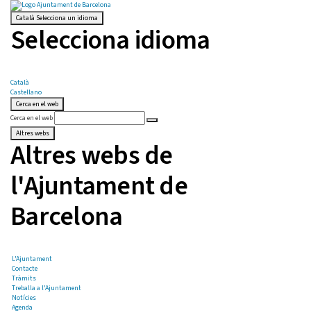
Català
Selecciona un idioma
Selecciona idioma
Català
Castellano
Cerca en el web
Cerca en el web
Altres webs
Altres webs de
l'Ajuntament de
Barcelona
L'Ajuntament
Contacte
Tràmits
Treballa a l'Ajuntament
Notícies
Agenda