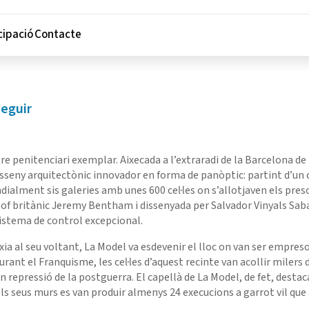
cipació
Contacte
seguir
re penitenciari exemplar. Aixecada a l’extraradi de la Barcelona de
isseny arquitectònic innovador en forma de panòptic: partint d’un 
adialment sis galeries amb unes 600 cel·les on s’allotjaven els pres
ilòsof britànic Jeremy Bentham i dissenyada per Salvador Vinyals Sab
istema de control excepcional.
ixia al seu voltant, La Model va esdevenir el lloc on van ser empres
rant el Franquisme, les cel·les d’aquest recinte van acollir milers 
 repressió de la postguerra. El capellà de La Model, de fet, destac
els seus murs es van produir almenys 24 execucions a garrot vil que 