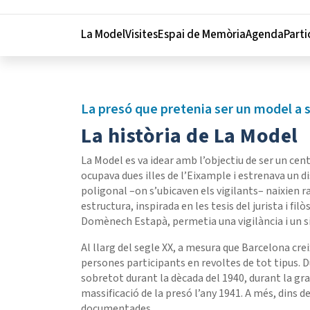
Menu navigation instructions
La Model
Visites
Espai de Memòria
Agenda
Parti
La presó que pretenia ser un model a 
La història de La Model
La Model es va idear amb l’objectiu de ser un cent
ocupava dues illes de l’Eixample i estrenava un d
poligonal –on s’ubicaven els vigilants– naixien r
estructura, inspirada en les tesis del jurista i f
Domènech Estapà, permetia una vigilància i un s
Al llarg del segle XX, a mesura que Barcelona cre
persones participants en revoltes de tot tipus. Du
sobretot durant la dècada del 1940, durant la gran
massificació de la presó l’any 1941. A més, dins d
documentades.