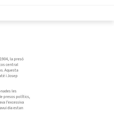
 1904, la presó
cos central
os. Aquesta
até i Josep
onades les
de presos polítics,
ava l’excessiva
avui dia estan