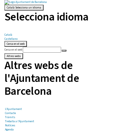
Català
Selecciona un idioma
Selecciona idioma
Català
Castellano
Cerca en el web
Cerca en el web
Altres webs
Altres webs de
l'Ajuntament de
Barcelona
L'Ajuntament
Contacte
Tràmits
Treballa a l'Ajuntament
Notícies
Agenda