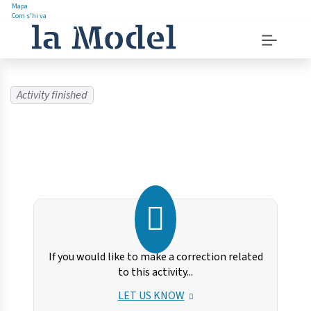
Mapa
Com s'hi va
Saltar
Menu
al
navigation
contingut
instructions
Menu
principal
Activity finished
If you would like to make a correction related
to this activity...
LET US KNOW