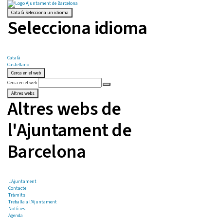
Català
Selecciona un idioma
Selecciona idioma
Català
Castellano
Cerca en el web
Cerca en el web
Altres webs
Altres webs de
l'Ajuntament de
Barcelona
L'Ajuntament
Contacte
Tràmits
Treballa a l'Ajuntament
Notícies
Agenda