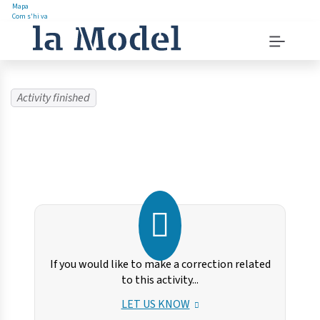
Mapa
Com s'hi va
Saltar
Menu
al
navigation
contingut
instructions
Menu
principal
Activity finished
If you would like to make a correction related
to this activity...
LET US KNOW