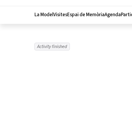
Menu navigation instructions
La Model
Visites
Espai de Memòria
Agenda
Parti
Activity finished