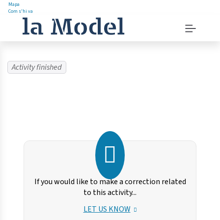
Mapa
Com s'hi va
Saltar
Menu
al
navigation
contingut
instructions
Menu
principal
Activity finished
If you would like to make a correction related
to this activity...
LET US KNOW