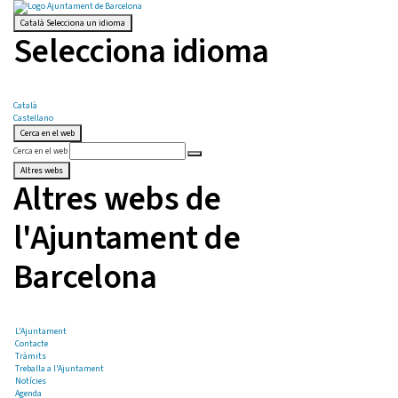
Català
Selecciona un idioma
Selecciona idioma
Català
Castellano
Cerca en el web
Cerca en el web
Altres webs
Altres webs de
l'Ajuntament de
Barcelona
L'Ajuntament
Contacte
Tràmits
Treballa a l'Ajuntament
Notícies
Agenda