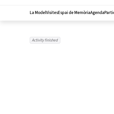
Menu navigation instructions
La Model
Visites
Espai de Memòria
Agenda
Parti
Activity finished