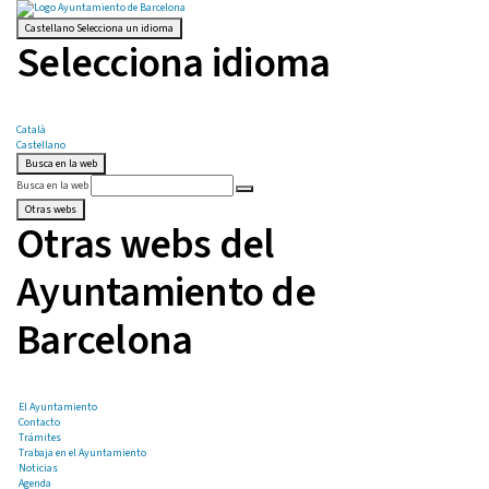
Castellano
Selecciona un idioma
Selecciona idioma
Català
Castellano
Busca en la web
Busca en la web
Otras webs
Otras webs del
Ayuntamiento de
Barcelona
El Ayuntamiento
Contacto
Trámites
Trabaja en el Ayuntamiento
Noticias
Agenda