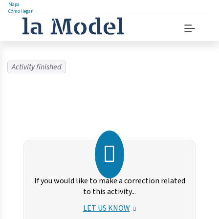
Mapa
Cómo llegar
Pasar
Menu
al
navigation
contenido
instructions
Menú
principal
Activity finished
If you would like to make a correction related
to this activity...
LET US KNOW