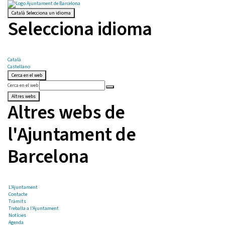
Català
Selecciona un idioma
Selecciona idioma
Català
Castellano
Cerca en el web
Cerca en el web
Altres webs
Altres webs de
l'Ajuntament de
Barcelona
L'Ajuntament
Contacte
Tràmits
Treballa a l'Ajuntament
Notícies
Agenda