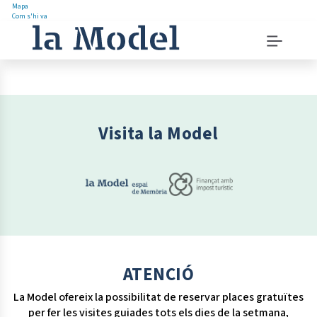
Mapa
Com s'hi va
Saltar
Menu
al
navigation
contingut
instructions
Menu
principal
Visita la Model
ATENCIÓ
La Model ofereix la possibilitat de reservar places gratuïtes
per fer les visites guiades tots els dies de la setmana,